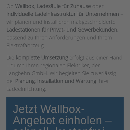
Ob
Wallbox
,
Ladesäule für Zuhause
oder
individuelle Ladeinfrastruktur für Unternehmen
–
wir planen und installieren maßgeschneiderte
Ladestationen für Privat- und Gewerbekunden
,
passend zu Ihren Anforderungen und Ihrem
Elektrofahrzeug.
Die
komplette Umsetzung
erfolgt aus einer Hand
– durch Ihren regionalen Elektriker, der
Langbehn GmbH. Wir begleiten Sie zuverlässig
bei
Planung, Installation und Wartung
Ihrer
Ladeeinrichtung.
Jetzt Wallbox-
Angebot einholen –