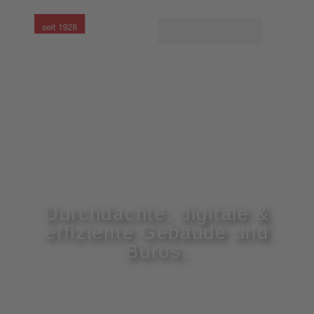
Durchdachte, digitale &
effiziente Gebäude und
Büros.
Mit Langbehn.