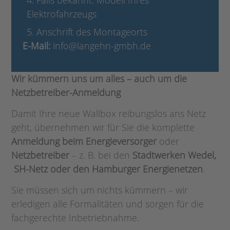
4. Falls bekannt: Modell Ihres
Elektrofahrzeugs
5. Anschrift des Montageorts
E-Mail:
info@langehn-gmbh.de
Wir kümmern uns um alles – auch um die
Netzbetreiber-Anmeldung
Damit Ihre neue Wallbox reibungslos ans Netz
geht, übernehmen wir für Sie die komplette
Anmeldung beim Energieversorger
oder
Netzbetreiber
– z. B. bei den
Stadtwerken Wedel,
SH-Netz oder den Hamburger Energienetzen
.
Sie müssen sich um nichts kümmern – wir
erledigen alle Formalitäten und sorgen für die
fachgerechte Inbetriebnahme.